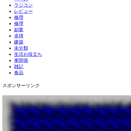
ラジコン
レビュー
修理
修理
副業
卓球
建築
未分類
生活お役立ち
車関係
雑記
食品
スポンサーリンク