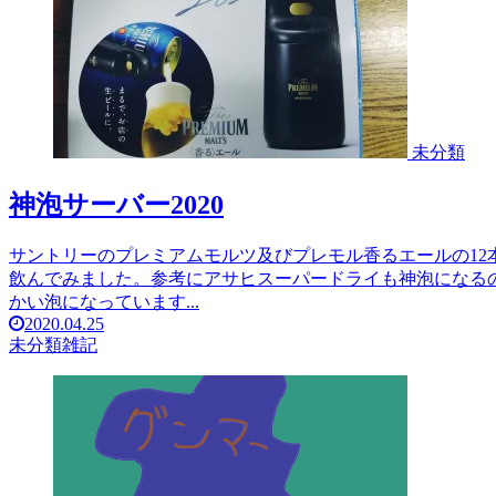
未分類
神泡サーバー2020
サントリーのプレミアムモルツ及びプレモル香るエールの12本
飲んでみました。参考にアサヒスーパードライも神泡になる
かい泡になっています...
2020.04.25
未分類
雑記