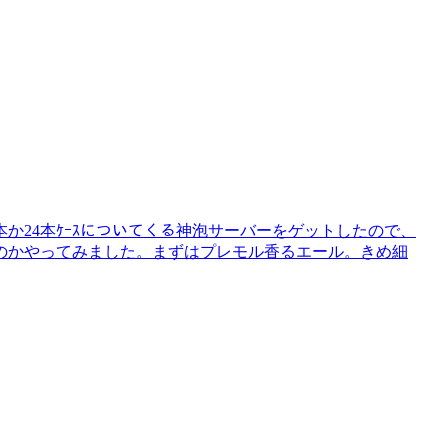
か24本ｹｰｽについてくる神泡サーバーをゲットしたので、
のかやってみました。まずはプレモル香るエール。きめ細