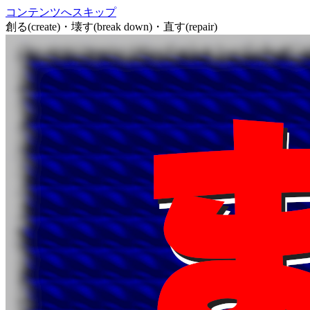
コンテンツへスキップ
創る(create)・壊す(break down)・直す(repair)