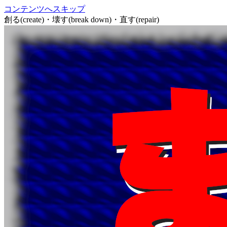
コンテンツへスキップ
創る(create)・壊す(break down)・直す(repair)