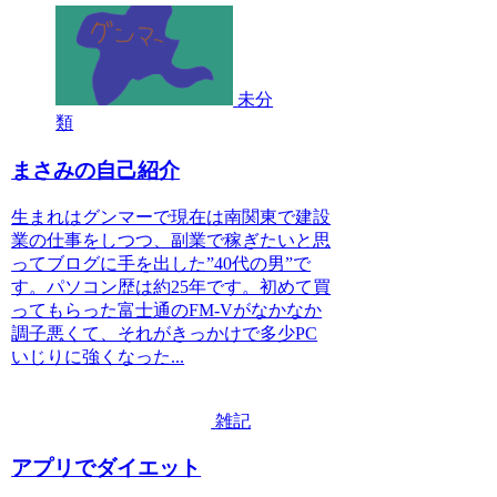
未分
類
まさみの自己紹介
生まれはグンマーで現在は南関東で建設
業の仕事をしつつ、副業で稼ぎたいと思
ってブログに手を出した”40代の男”で
す。パソコン歴は約25年です。初めて買
ってもらった富士通のFM-Vがなかなか
調子悪くて、それがきっかけで多少PC
いじりに強くなった...
雑記
アプリでダイエット