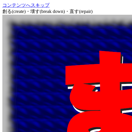
コンテンツへスキップ
創る(create)・壊す(break down)・直す(repair)