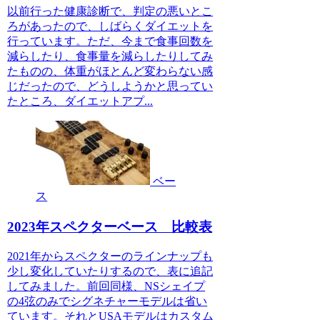
以前行った健康診断で、判定の悪いとこ
ろがあったので、しばらくダイエットを
行っています。ただ、今まで食事回数を
減らしたり、食事量を減らしたりしてみ
たものの、体重がほとんど変わらない感
じだったので、どうしようかと思ってい
たところ、ダイエットアプ...
ベー
ス
2023年スペクターベース 比較表
2021年からスペクターのラインナップも
少し変化していたりするので、表に追記
してみました。前回同様、NSシェイプ
の4弦のみでシグネチャーモデルは省い
ています。それとUSAモデルはカスタム