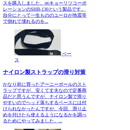
スを購入しました。㈱キョーリツコーポ
レーションのSHB-130という製品です。
自分にとって一生もののユーロが地震等
で倒れて壊れるのを...
ベー
ス
ナイロン製ストラップの滑り対策
かなり前に買ったアーニーボールのスト
ラップですが、安くて丈夫なので定番商
品だと思うんですが、ナイロン製で滑り
やすいのでヘッド落ちするベースには付
けられなかったんですが、今回、滑り止
めを付けたら使えるようになるかを調べ
るためにやってみました。...