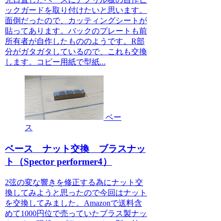
ックガードを取り付けたいと思います。
面倒だったので、カッティングシートが
貼ってあります。バックのプレートも前
所有者が自作したもののようです。R部
分がガタガタしているので、これも交換
します。コピー用紙で型紙...
ベー
ス
ベース ナット交換 ブラスナッ
ト（Spector performer4）
2弦の変な響きを修正する為にナット交
換してみようと思ったので今回はナット
を交換してみました。Amazonで送料含
めて1000円位で売っていたブラス製ナッ