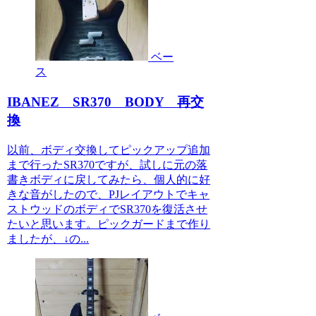
ベー
ス
IBANEZ SR370 BODY 再交
換
以前、ボディ交換してピックアップ追加
まで行ったSR370ですが、試しに元の落
書きボディに戻してみたら、個人的に好
きな音がしたので、PJレイアウトでキャ
ストウッドのボディでSR370を復活させ
たいと思います。ピックガードまで作り
ましたが、↓の...