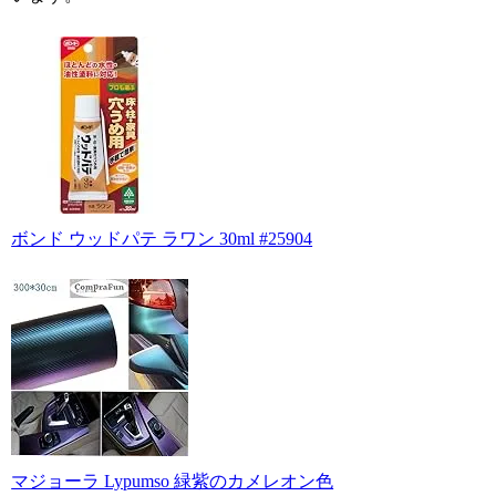
ボンド ウッドパテ ラワン 30ml #25904
マジョーラ Lypumso 緑紫のカメレオン色