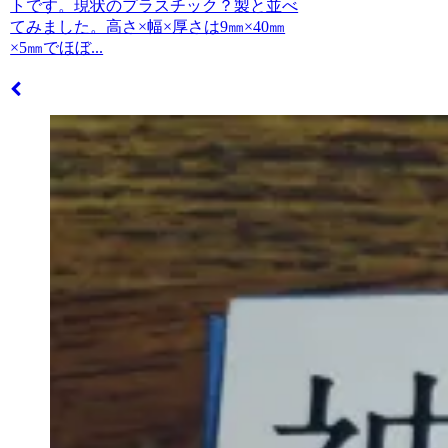
トです。現状のプラスチック？製と並べ
てみました。高さ×幅×厚さは9㎜×40㎜
×5㎜でほぼ...