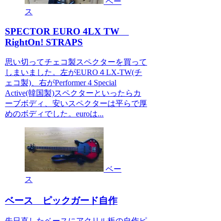
ベー
ス
SPECTOR EURO 4LX TW
RightOn! STRAPS
思い切ってチェコ製スペクターを買って
しまいました。左がEURO４LX-TW(チ
ェコ製)、右がPerformer 4 Special
Active(韓国製)スペクターといったらカ
ーブボディ、安いスペクターは平らで厚
めのボディでした。euroは...
ベー
ス
ベース ピックガード自作
先日直したベースにアクリル板の自作ピ