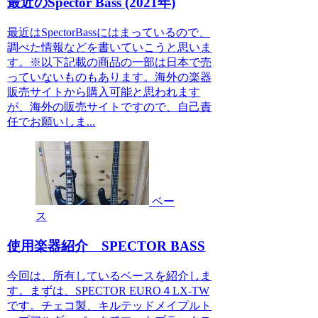
最近のSpector Bass (2021年)
最近はSpectorBassにはまっているので、
調べた情報などを書いていこうと思いま
す。※以下記載の商品の一部は日本で売
っていないものもあります。海外の楽器
販売サイトから購入可能と思われます
が、海外の販売サイトですので、自己責
任でお願いしま...
ベー
ス
使用楽器紹介 SPECTOR BASS
今回は、所有しているベースを紹介しま
す。まずは、SPECTOR EURO４LX-TW
です。チェコ製、キルテッドメイプルト