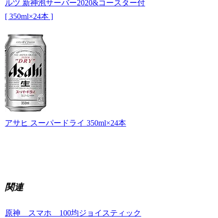
ルツ 新神泡サーバー2020&コースター付
[ 350ml×24本 ]
アサヒ スーパードライ 350ml×24本
関連
原神 スマホ 100均ジョイスティック