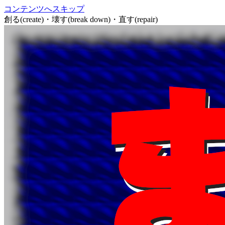
コンテンツへスキップ
創る(create)・壊す(break down)・直す(repair)