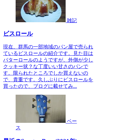
雑記
ビスロール
現在、群馬の一部地域のパン屋で売られ
ているビスロールの紹介です。見た目は
バターロールのようですが、外側が少し
クッキー状？な丁度いい甘さのパンで
す。限られたところでしか買えないの
で、貴重です。久しぶりにビスロールを
買ったので、ブログに載せてみ...
ベー
ス