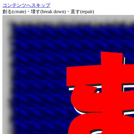
コンテンツへスキップ
創る(create)・壊す(break down)・直す(repair)