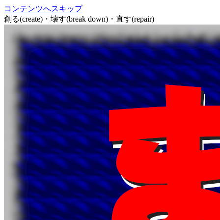
コンテンツへスキップ
創る(create)・壊す(break down)・直す(repair)